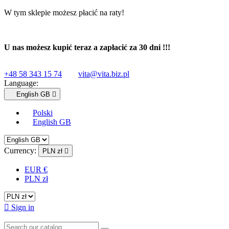
W tym sklepie możesz płacić na raty!
U nas możesz kupić teraz a
zapłacić za 30 dni !!!
+48 58 343 15 74
vita@vita.biz.pl
Language:
English GB

Polski
English GB
Currency:
PLN zł

EUR €
PLN zł

Sign in