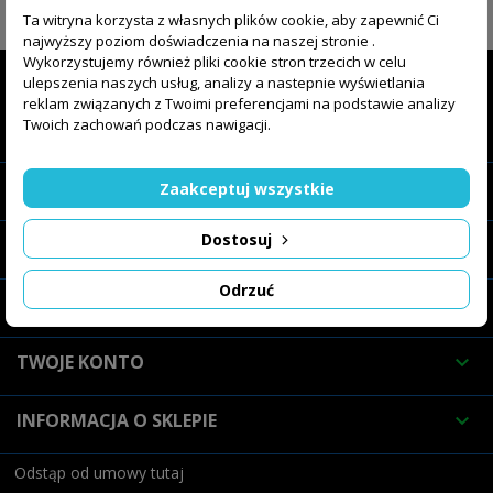
ŚLEDŹ NAS

Ta witryna korzysta z własnych plików cookie, aby zapewnić Ci
najwyższy poziom doświadczenia na naszej stronie .
Wykorzystujemy również pliki cookie stron trzecich w celu
ulepszenia naszych usług, analizy a nastepnie wyświetlania
reklam związanych z Twoimi preferencjami na podstawie analizy
Twoich zachowań podczas nawigacji.
SKLEP INTERNETOWY

O FIRMIE

Zaakceptuj wszystkie
Dostosuj
OFERTA

Odrzuć
INFORMACJE

TWOJE KONTO

INFORMACJA O SKLEPIE

Odstąp od umowy tutaj