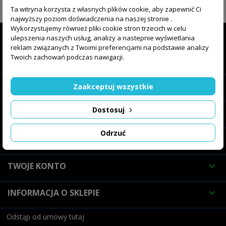
ŚLEDŹ NAS

Ta witryna korzysta z własnych plików cookie, aby zapewnić Ci
najwyższy poziom doświadczenia na naszej stronie .
Wykorzystujemy również pliki cookie stron trzecich w celu
ulepszenia naszych usług, analizy a nastepnie wyświetlania
reklam związanych z Twoimi preferencjami na podstawie analizy
Twoich zachowań podczas nawigacji.
SKLEP INTERNETOWY

O FIRMIE

Zaakceptuj wszystkie
Dostosuj
OFERTA

Odrzuć
INFORMACJE

TWOJE KONTO

INFORMACJA O SKLEPIE

Odstąp od umowy tutaj