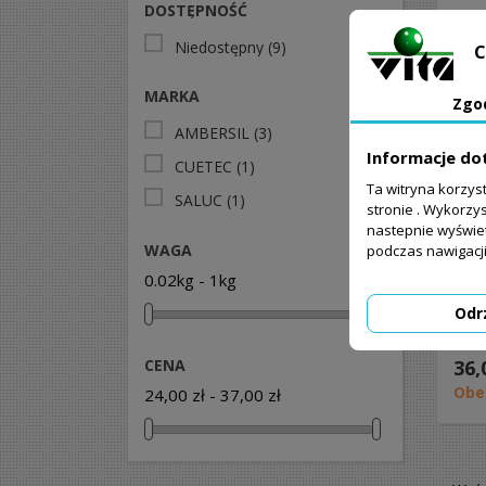
DOSTĘPNOŚĆ
Niedostępny
(9)
C
MARKA
Zgo
AMBERSIL
(3)
Informacje do
CUETEC
(1)
Ta witryna korzys
SALUC
(1)
stronie . Wykorzys
nastepnie wyświe
WAGA
podczas nawigacji
0.02kg - 1kg
Flui
ferr
Odr
36,
CENA
Obe
24,00 zł - 37,00 zł