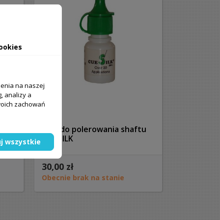
ookies
zenia na naszej
, analizy a
Twoich zachowań
tu
Płyn do polerowania shaftu
CUE SILK
j wszystkie
30,00 zł
Obecnie brak na stanie