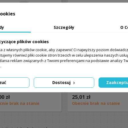
ookies
dy
Szczegóły
O C
tyczące plików cookies
ta z własnych plików cookie, aby zapewnić Ci najwyższy poziom doświadc
tujemy również pliki cookie stron trzecich w celu ulepszenia naszych usług
tlania reklam związanych z Twoimi preferencjami na podstawie analizy 
.
d do czyszczenia szaftu i
Płyn do czyszczenia shaf
uli SIL KLEEN
CUETEC
zuć
Dostosuj
Zaakceptu
00 zł
25,01 zł
cnie brak na stanie
Obecnie brak na stanie