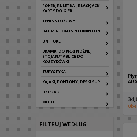
POKER, RULETKA , BLACKJACK I
KARTY DO GIER
TENIS STOŁOWY
BADMINTON I SPEEDMINTON
UNIHOKEJ
BRAMKI DO PIŁKI NOŻNEJ I
STOJAKI/TABLICE DO
KOSZYKÓWKI
TURYSTYKA
Pły
AR
KAJAKI, PONTONY, DESKI SUP
DZIECKO
34,
MEBLE
Obe
FILTRUJ WEDŁUG