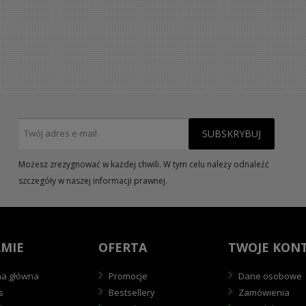
Możesz zrezygnować w każdej chwili. W tym celu należy odnaleźć
szczegóły w naszej informacji prawnej.
RMIE
OFERTA
TWOJE KON
na główna
Promocje
Dane osobowe
s
Bestsellery
Zamówienia