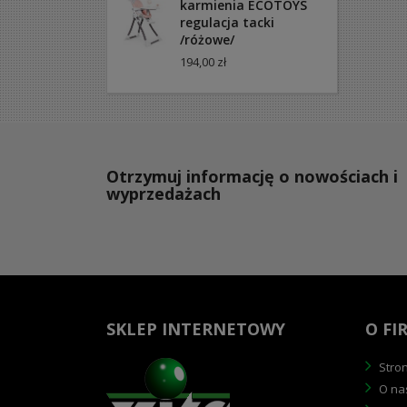
karmienia ECOTOYS
regulacja tacki
/różowe/
194,00 zł
Otrzymuj informację o nowościach i
wyprzedażach
SKLEP INTERNETOWY
O FI
Stro
O na