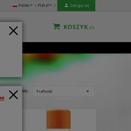


Polski
PLN zł

Zaloguj się
KOSZYK
0
TAKT

SORTUJ WG:
Trafność
!!