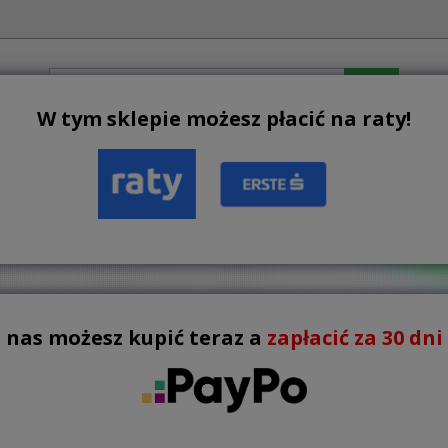
W tym sklepie możesz płacić na raty!
JE
BESTSELLERY
NOWOŚCI
REGULAMIN
KON
szczące i kleje
KI CZYSZCZĄCE I KLEJE

Istnieje 9 produktów.
Lista
 nas możesz kupić teraz a
zapłacić za 30 dni !