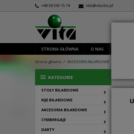
+48 58 343 15 74
vita@vita.biz.pl
STRONA GŁÓWNA
O NAS
PROMOC
Strona główna
AKCESORIA BILARDOWE
środki czy
ŚROD

KATEGORIE
STOŁY BILARDOWE

Siatka
U
KIJE BILARDOWE
AKCESORIA BILARDOWE
CYMBERGAJE
DARTY