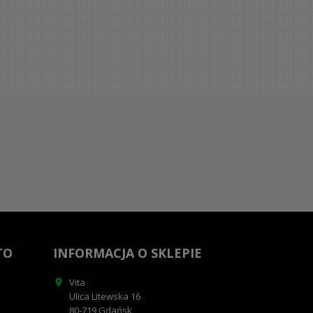
TO
INFORMACJA O SKLEPIE
Vita

Ulica Litewska 16
80-719 Gdańsk