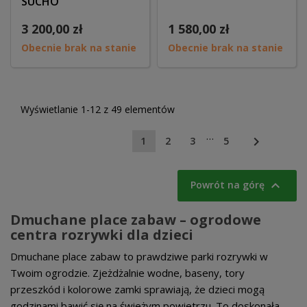
SUCHO
3 200,00 zł
1 580,00 zł
Obecnie brak na stanie
Obecnie brak na stanie
Wyświetlanie 1-12 z 49 elementów
…

1
2
3
5

Powrót na górę
Dmuchane place zabaw – ogrodowe
centra rozrywki dla dzieci
Dmuchane place zabaw to prawdziwe parki rozrywki w
Twoim ogrodzie. Zjeżdżalnie wodne, baseny, tory
przeszkód i kolorowe zamki sprawiają, że dzieci mogą
godzinami bawić się na świeżym powietrzu. To doskonała