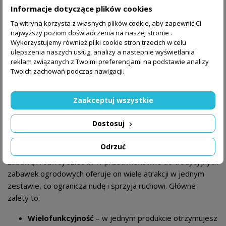
Informacje dotyczące plików cookies
ścianek wspinaczkowych
dla małych odkrywców,
koszy i tarcz do rzucania
, które łączą sport z dobrą
Ta witryna korzysta z własnych plików cookie, aby zapewnić Ci
najwyższy poziom doświadczenia na naszej stronie .
zabawą,
Wykorzystujemy również pliki cookie stron trzecich w celu
mini boisk
do siatkówki czy piłki nożnej.
ulepszenia naszych usług, analizy a nastepnie wyświetlania
reklam związanych z Twoimi preferencjami na podstawie analizy
Dzięki takiej różnorodności każdy dmuchaniec staje się
Twoich zachowań podczas nawigacji.
miejscem, w którym dzieci w różnym wieku znajdą coś dla
siebie – od maluchów po starsze pociechy, które potrzebują
Zaakceptuj wszystkie
większych wyzwań.
Dlaczego warto wybrać dmuchany plac
Dostosuj
zabaw?
Odrzuć
Wybór dmuchanego placu zabaw to inwestycja w aktywną
zabawę i rozwój dziecka. W przeciwieństwie do tradycyjnych
zabawek ogrodowych oferuje on wiele atrakcji w jednym
zestawie, co ogranicza nudę i sprzyja ruchowi. Główne
zalety to:
Wielofunkcyjność
– w jednym produkcie otrzymujesz