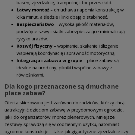
basen, zjeżdżalnię, trampolinę i tor przeszkód.
Łatwy montaż
– dmuchawa napełnia konstrukcję w
kilka minut, a śledzie i linki dbają o stabilność.
Bezpieczeństwo
– wysoka jakość materiałów,
podwójne szwy i siatki zabezpieczające minimalizują
ryzyko urazów.
Rozwój fizyczny
– wspinanie, skakanie i ślizganie
wspierają koordynację i sprawność motoryczną.
Integracja i zabawa w grupie
– place zabaw są
idealne na urodziny, pikniki i wspólne zabawy z
rówieśnikami.
Dla kogo przeznaczone są dmuchane
place zabaw?
Oferta skierowana jest zarówno do rodziców, którzy chcą
uatrakcyjnić dzieciom zabawę w przydomowym ogrodzie,
jak i do organizatorów imprez plenerowych. Mniejsze
zestawy sprawdzą się w codziennym użytku, natomiast
ogromne konstrukcje – takie jak gigantyczne zjeżdżalnie czy