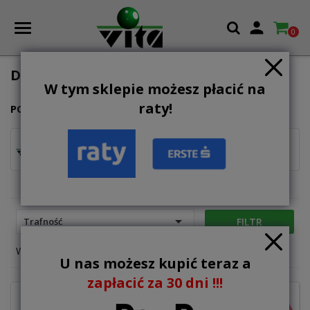

0
DMUCHANE PLACE ZABAW
W tym sklepie możesz płacić na
raty!
PODKATEGORIE
dmuchane place
duże place zabaw
zabaw

FILTR
Trafność
Wyświetlanie 1-12 z 49 elementów
U nas możesz kupić teraz a
zapłacić za 30 dni !!!