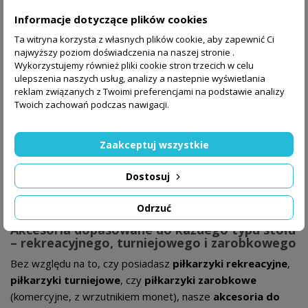
rozgrywek towarzyskich.
Informacje dotyczące plików cookies
Piłeczki plastikowe 36 mm czarno-białe
– nieco
Ta witryna korzysta z własnych plików cookie, aby zapewnić Ci
większe, bardziej widoczne podczas gry, świetne do
najwyższy poziom doświadczenia na naszej stronie .
stołów o większym polu gry.
Wykorzystujemy również pliki cookie stron trzecich w celu
Piłeczki korkowe 35 mm, 16 g
– profesjonalne
ulepszenia naszych usług, analizy a nastepnie wyświetlania
reklam związanych z Twoimi preferencjami na podstawie analizy
akcesoria do piłkarzyków turniejowych. Dzięki swojej
Twoich zachowań podczas nawigacji.
strukturze zapewniają doskonałą przyczepność,
precyzyjną kontrolę i cichszą grę.
Zaakceptuj wszystkie
Dzięki szerokiemu wyborowi średnic, kolorów i materiałów,
każdy gracz – od amatora po zawodowca – znajdzie u nas
Dostosuj
odpowiednie
piłeczki do piłkarzyków
pasujące do
swojego stołu i stylu rozgrywki.
Odrzuć
Akcesoria dopasowane do każdego typu stołu
– rekreacyjnego, turniejowego i zarobkowego
Bez względu na to, czy posiadasz
piłkarzyki rekreacyjne
,
piłkarzyki turniejowe
, czy
piłkarzyki zarobkowe
(komercyjne, z wrzutnikiem monet), nasze
akcesoria do