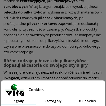
modelach
rekreacyjnych
, jak i
turniejowych
czy
zarobkowych
. W tej kategorii znajdziesz wysokiej jakości
piłeczki do piłkarzyków
, wykonane z różnych materiałów –
od lekkich i twardych
piłeczek plastikowych
, po
profesjonalne
piłeczki korkowe
zapewniające doskonałą
kontrolę i przyczepność w czasie gry. Wszystkie produkty
pochodzą od sprawdzonych producentów i są kompatybilne
z popularnymi stołami do piłkarzyków, niezależnie od tego,
czy są one przeznaczone do użytku domowego, klubowego
czy komercyjnego.
Różne rodzaje piłeczek do piłkarzyków –
dopasuj akcesoria do swojego stylu gry
W naszej ofercie znajdziesz
piłeczki o różnych średnicach
i wagach
, dzięki czemu możesz dobrać odpowiedni model
do swoich potrzeb.
Cookies
Piłeczki plastikowe 34 mm
– lekkie i twarde, idealne
do szybkiej gry rekreacyjnej. Doskonale sprawdzają
Zgody
Szczegóły
O Cookies
się w domowych stołach do piłkarzyków i podczas