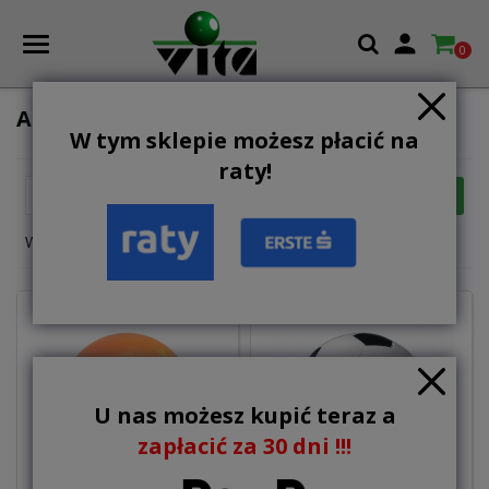

0
AKCESORIA
W tym sklepie możesz płacić na
raty!

FILTR
Trafność
Wyświetlanie 1-4 z 4 elementów
U nas możesz kupić teraz a
zapłacić za 30 dni !!!