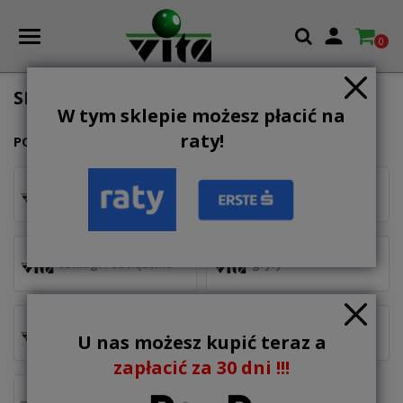

0
SIŁOWNIA
W tym sklepie możesz płacić na
raty!
PODKATEGORIE
ciężarki, hantle i
atlasy
kettlebell
sztangi i obciążenia
gryfy
ławki treningowe
drążki do ćwiczeń
U nas możesz kupić teraz a
zapłacić za 30 dni !!!
pozostałe