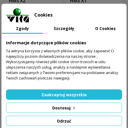
HMS X2
HMS X1
5 950,00 zł
3 499,01 zł
Cookies
Dodaj do koszyka
Dodaj do koszyka
Zgody
Szczegóły
O Cookies
Informacje dotyczące plików cookies
Ta witryna korzysta z własnych plików cookie, aby zapewnić Ci
najwyższy poziom doświadczenia na naszej stronie .
Wykorzystujemy również pliki cookie stron trzecich w celu
ulepszenia naszych usług, analizy a nastepnie wyświetlania
reklam związanych z Twoimi preferencjami na podstawie analizy
Twoich zachowań podczas nawigacji.
Zaakceptuj wszystkie
Dostosuj
ATLAS HMS TYTAN 23
Atlas HMS TYTAN 22
(100LBS)
Odrzuć