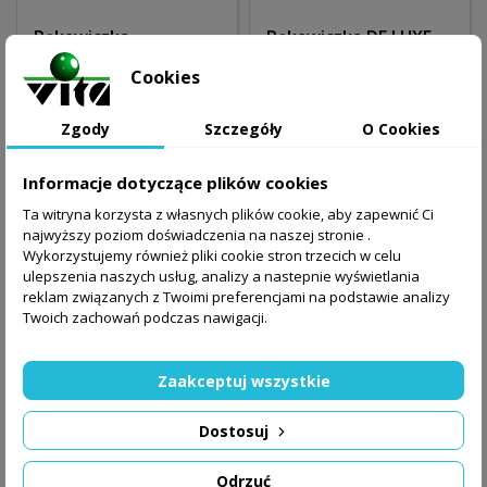
Rękawiczka
Rękawiczka DE LUXE
ADVENTAGE /czarna/
/czarna/
Cookies
M
30,00 zł
27,99 zł
Zgody
Szczegóły
O Cookies
Obecnie brak na stanie
Obecnie brak na stanie
Informacje dotyczące plików cookies
Ta witryna korzysta z własnych plików cookie, aby zapewnić Ci
najwyższy poziom doświadczenia na naszej stronie .
Wykorzystujemy również pliki cookie stron trzecich w celu
ulepszenia naszych usług, analizy a nastepnie wyświetlania
reklam związanych z Twoimi preferencjami na podstawie analizy
Twoich zachowań podczas nawigacji.
Zaakceptuj wszystkie
Dostosuj
Odrzuć
Rękawiczka DE LUXE
Rękawiczka