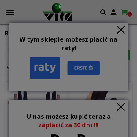

0
RĘKAWICZKI
W tym sklepie możesz płacić na
raty!

FILTR
Trafność
Wyświetlanie 1-6 z 6 elementów
U nas możesz kupić teraz a
zapłacić za 30 dni !!!