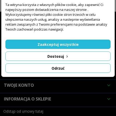
ŚLEDŹ NAS

Ta witryna korzysta z własnych plików cookie, aby zapewnić Ci
najwyższy poziom doświadczenia na naszej stronie .
Wykorzystujemy również pliki cookie stron trzecich w celu
ulepszenia naszych usług, analizy a nastepnie wyświetlania
reklam związanych z Twoimi preferencjami na podstawie analizy
Twoich zachowań podczas nawigacji.
SKLEP INTERNETOWY

O FIRMIE

Zaakceptuj wszystkie
Dostosuj
OFERTA

Odrzuć
INFORMACJE

TWOJE KONTO

INFORMACJA O SKLEPIE

Odstąp od umowy tutaj