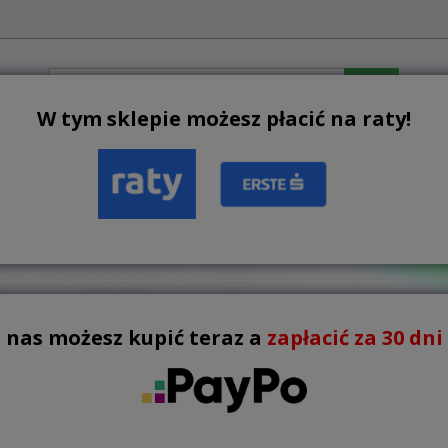
W tym sklepie możesz płacić na raty!
JE
BESTSELLERY
NOWOŚCI
REGULAMIN
KON
 pool
PLAYERS
YERS

Istnieje 6 produktów.
Lista
 nas możesz kupić teraz a
zapłacić za 30 dni !