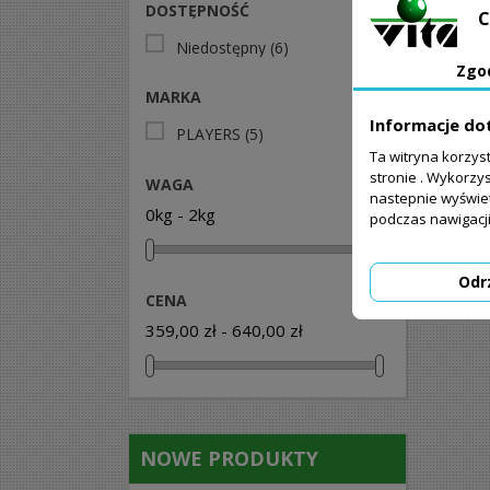
DOSTĘPNOŚĆ
C
Niedostępny
(6)
Zgo
MARKA
Informacje do
PLAYERS
(5)
Ta witryna korzys
stronie . Wykorzys
WAGA
nastepnie wyświe
0kg - 2kg
podczas nawigacji
Odr
CENA
359,00 zł - 640,00 zł
NOWE PRODUKTY