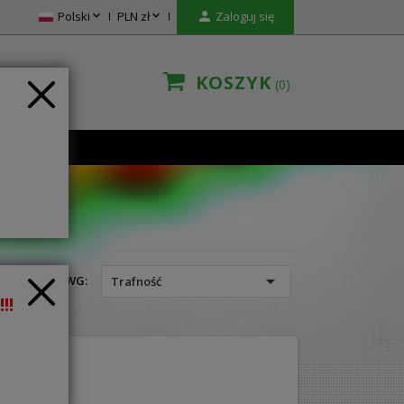


Polski
PLN zł

Zaloguj się
KOSZYK
0
TAKT

SORTUJ WG:
Trafność
!!