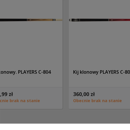
 konowy. PLAYERS C-804
Kij klonowy PLAYERS C-8
,99 zł
360,00 zł
cnie brak na stanie
Obecnie brak na stanie
ietlanie 1-6 z 6 elementów