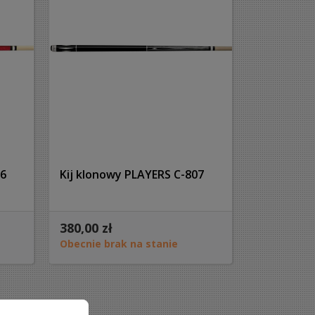
06
Kij klonowy PLAYERS C-807
380,00 zł
Obecnie brak na stanie