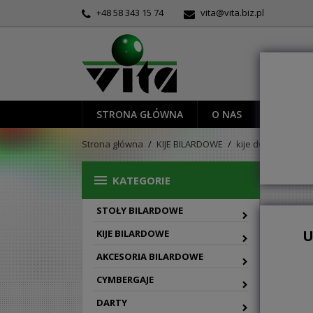
+48 58 343 15 74
vita@vita.biz.pl
STRONA GŁÓWNA
O NAS
PROMOC
Strona główna
KIJE BILARDOWE
kije dwuczęściowe
PLA

KATEGORIE
STOŁY BILARDOWE

Siatka
U
KIJE BILARDOWE
AKCESORIA BILARDOWE
CYMBERGAJE
DARTY