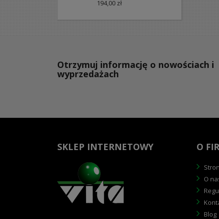
194,00 zł
Otrzymuj informację o nowościach i
wyprzedażach
SKLEP INTERNETOWY
O FI
Stro
O na
Regu
Kont
Blog