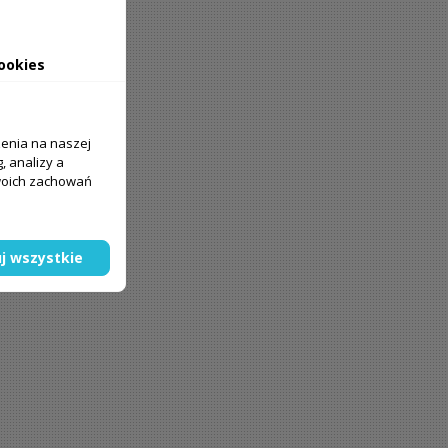
ookies
zenia na naszej
, analizy a
Twoich zachowań
j wszystkie