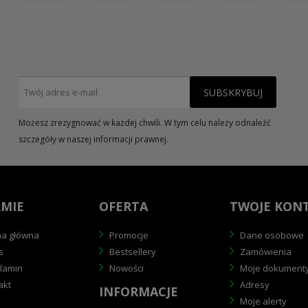
Możesz zrezygnować w każdej chwili. W tym celu należy odnaleźć
szczegóły w naszej informacji prawnej.
RMIE
OFERTA
TWOJE KON
na główna
Promocje
Dane osobowe
s
Bestsellery
Zamówienia
lamin
Nowości
Moje dokument
akt
Adresy
INFORMACJE
Moje alerty