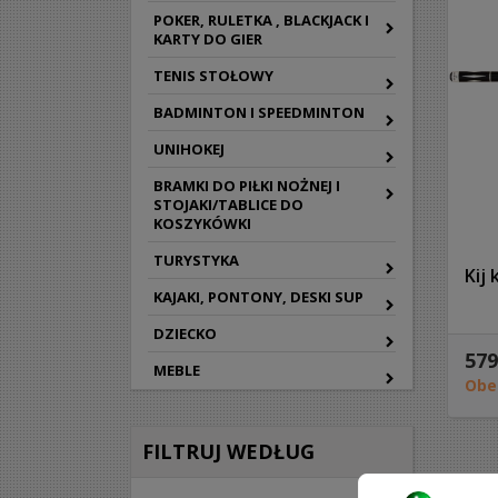
POKER, RULETKA , BLACKJACK I
KARTY DO GIER
TENIS STOŁOWY
BADMINTON I SPEEDMINTON
UNIHOKEJ
BRAMKI DO PIŁKI NOŻNEJ I
STOJAKI/TABLICE DO
KOSZYKÓWKI
TURYSTYKA
Kij
KAJAKI, PONTONY, DESKI SUP
DZIECKO
579
MEBLE
Obe
FILTRUJ WEDŁUG
Wyśw