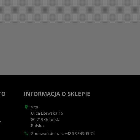
TO
INFORMACJA O SKLEPIE
Vita

Ulica Litewska 16
80-719 Gdańsk
y
Polska
Zadzwoń do nas:
+48 58 343 15 74
