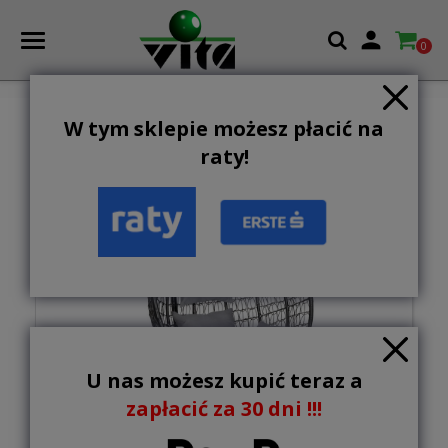

0
W tym sklepie możesz płacić na
NOWOŚĆ
raty!
U nas możesz kupić teraz a
zapłacić za 30 dni !!!