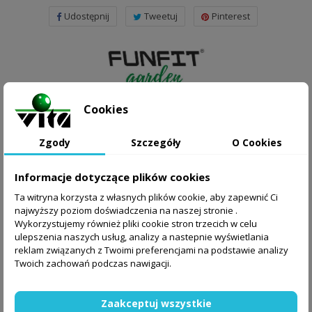
Udostępnij
Tweetuj
Pinterest
Cookies
Zgody
Szczegóły
O Cookies
OPIS
Informacje dotyczące plików cookies
Ta witryna korzysta z własnych plików cookie, aby zapewnić Ci
najwyższy poziom doświadczenia na naszej stronie .
Nowoczesny fotel wiszący ratanowy idealnie nadaje się
Wykorzystujemy również pliki cookie stron trzecich w celu
ulepszenia naszych usług, analizy a nastepnie wyświetlania
do relaksu w ogrodzie , na tarasie , balkonie, Dzięki
reklam związanych z Twoimi preferencjami na podstawie analizy
eleganckiej formie oraz solidnej konstrukcji stanowi nie
Twoich zachowań podczas nawigacji.
tylko wygodne siedzisko, ale także stylowy element
aranżacji przestrzeni. Stabilny stelaż malowany
Zaakceptuj wszystkie
proszkowo gwarantuje trwałość i odporność na warunki